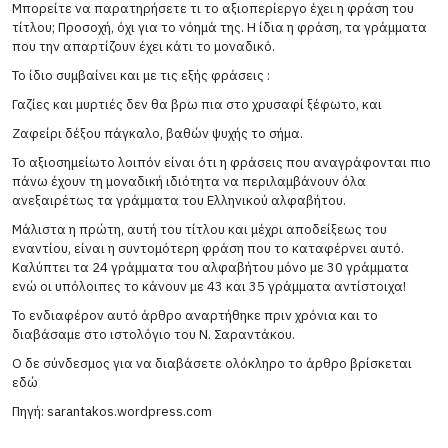
Μπορείτε να παρατηρήσετε τι το αξιοπερίεργο έχει η φράση του
τίτλου; Προσοχή, όχι για το νόημά της. Η ίδια η φράση, τα γράμματα
που την απαρτίζουν έχει κάτι το μοναδικό.
Το ίδιο συμβαίνει και με τις εξής φράσεις :
Γαζίες και μυρτιές δεν θα βρω πια στο χρυσαφί ξέφωτο, και
Ζαφείρι δέξου πάγκαλο, βαθών ψυχής το σήμα.
Το αξιοσημείωτο λοιπόν είναι ότι η φράσεις που αναγράφονται πιο
πάνω έχουν τη μοναδική ιδιότητα να περιλαμβάνουν όλα
ανεξαιρέτως τα γράμματα του Ελληνικού αλφαβήτου.
Μάλιστα η πρώτη, αυτή του τίτλου και μέχρι αποδείξεως του
εναντίου, είναι η συντομότερη φράση που το καταφέρνει αυτό.
Καλύπτει τα 24 γράμματα του αλφαβήτου μόνο με 30 γράμματα
ενώ οι υπόλοιπες το κάνουν με 43 και 35 γράμματα αντίστοιχα!
Το ενδιαφέρον αυτό άρθρο αναρτήθηκε πριν χρόνια και το
διαβάσαμε στο ιστολόγιο του Ν. Σαραντάκου.
Ο δε σύνδεσμος για να διαβάσετε ολόκληρο το άρθρο βρίσκεται
εδώ
Πηγή: sarantakos.wordpress.com